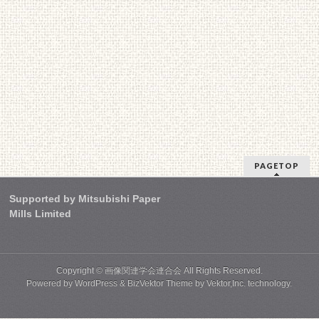
PAGETOP
Supported by Mitsubishi Paper
Mills Limited
Copyright ©
画像関連学会連合会
All Rights Reserved.
Powered by
WordPress
&
BizVektor Theme
by Vektor,Inc. technology.